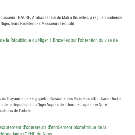
lhousseini TRAORÉ, Ambassadeur du Mali à Bruxelles, a reçu en audience
iger, leurs Excellences Messieurs Léopold...
e la République du Niger à Bruxelles sur l'obtention du visa de
s du Royaume de BelgiqueDu Royaume des Pays-Bas etDu Grand-Duché
ission de la République du NigerAuprès de l'Union Européenne Note
ions de l'article...
 recrutement d'operateurs d'enrôlement biométrique de la
ndépendante (CENI) du Niger