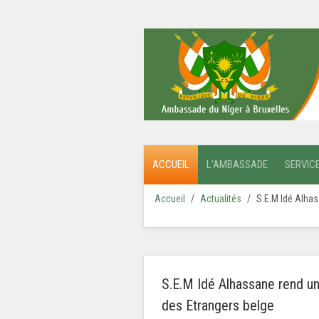
ACCUEIL
L'AMBASSADE
SERVIC
Accueil
Actualités
S.E.M Idé Alhas
S.E.M Idé Alhassane rend une
des Etrangers belge