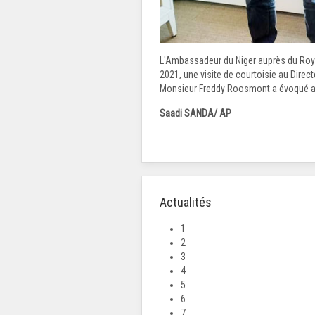
L'Ambassadeur du Niger auprès du Roya
2021, une visite de courtoisie au Directe
Monsieur Freddy Roosmont a évoqué ave
Saadi SANDA/ AP
Actualités
1
2
3
4
5
6
7