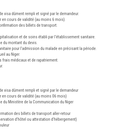
e visa dûment rempli et signé par le demandeur.
en cours de validité (au moins 6 mois).
onfirmation des billets de transport.
italisation et de soins établi par l'établissement sanitaire.
le du montant du devis.
anitaire pour l'admission du malade en précisant la période.
eil au Niger.
 frais médicaux et de rapatriement.
r.
e visa dûment rempli et signé par le demandeur
en cours de validité (au moins 06 mois)
ge du Ministère de la Communication du Niger
rmation des billets de transport aller-retour
éservation d’hôtel ou attestation d’hébergement)
ouleur