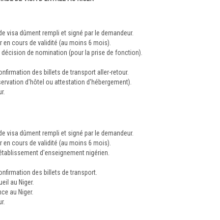
e visa dûment rempli et signé par le demandeur.
en cours de validité (au moins 6 mois).
la décision de nomination (pour la prise de fonction).
nfirmation des billets de transport aller-retour.
servation d'hôtel ou attestation d'hébergement).
r.
e visa dûment rempli et signé par le demandeur.
en cours de validité (au moins 6 mois).
 établissement d'enseignement nigérien.
onfirmation des billets de transport.
eil au Niger.
nce au Niger.
r.