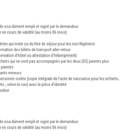
e visa dûment rempli et signé par le demandeur
en cours de validité (au moins 06 mois)
érien qui invite ou du titre de séjour pour les non-Nigériens
rmation des billets de transport aller-retour
éservation d’hôtel ou attestation d’hébergement)
nfants qui ne sont pas accompagnés par les deux (02) parents plus
s parents
nfants mineurs
la personne visitée (copie intégrale de l’acte de naissance pour les enfants,
c., selon le cas) avec la pièce d’identité
ouleur
e visa dûment rempli et signé par le demandeur
en cours de validité (au moins 06 mois)